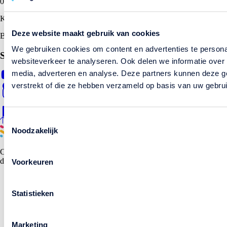
085 080 6727
KVK: 70105375
Deze website maakt gebruik van cookies
BTW: NL858143550.B01
We gebruiken cookies om content en advertenties te persona
Socials
websiteverkeer te analyseren. Ook delen we informatie over 
media, adverteren en analyse. Deze partners kunnen deze g
Youtube
TikTok
verstrekt of die ze hebben verzameld op basis van uw gebru
Instagram
Facebook
LinkedIn
to top
Toestemmingsselectie
Noodzakelijk
Copyright © 2026 LogoAnimatie.nl All rights reserved - Gemaakt
door
Marshmallow
Voorkeuren
Statistieken
Marketing