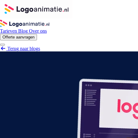
Tarieven
Blog
Over ons
Offerte aanvragen
Open menu
Terug naar blogs